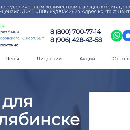
но с увеличенным количеством выездных бригад оп
цензия: Л041-01186-69/00342824 Адрес контакт-цен
: 5
8 (800) 700-77-14
рез 5 мин.
8 (906) 428-43-58
оровского, 16, корп. 5Б**
лосуточно
Цены
Лицензии
Акции
Отзыв
 для
елябинске