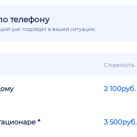
по телефону
ющий шаг подойдёт в вашей ситуации.
Стоимость
дому
2 100
руб.
тационаре *
3 500
руб.