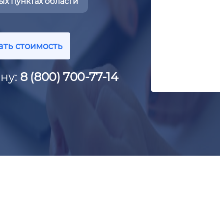
х пунктах области
ать стоимость
ну:
8 (800) 700-77-14