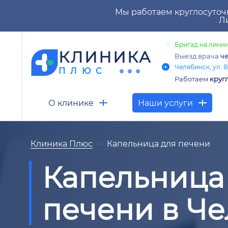
Мы работаем круглосуточ
Ли
Бригад на линии
КЛИНИКА
Выезд врача
че
Челябинск, ул. В
ПЛЮС
Работаем
круг
О клинике
Наши услуги
Клиника Плюс
Капельница для печени
Капельница
печени в Ч