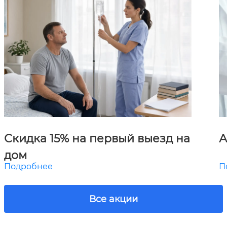
Скидка 15% на первый выезд на
А
дом
Подробнее
П
Все акции