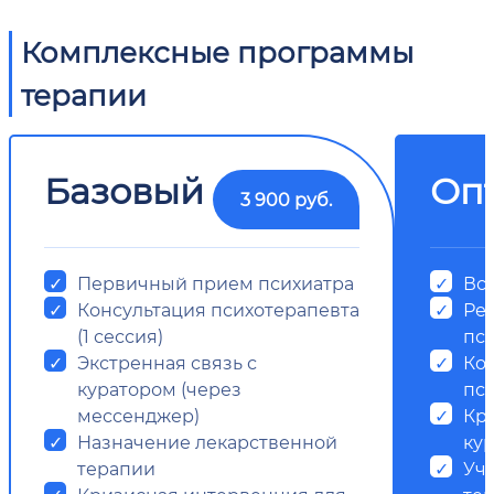
Комплексные программы
терапии
Базовый
Оп
3 900 руб.
Первичный прием психиатра
Все
Консультация психотерапевта
Ре
(1 сессия)
пс
Экстренная связь с
Ко
куратором (через
пси
мессенджер)
Кр
Назначение лекарственной
ку
терапии
Уч