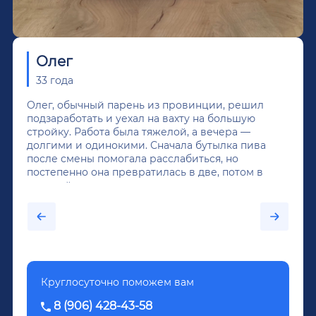
Олег
33 года
Олег, обычный парень из провинции, решил
подзаработать и уехал на вахту на большую
стройку. Работа была тяжелой, а вечера —
долгими и одинокими. Сначала бутылка пива
после смены помогала расслабиться, но
постепенно она превратилась в две, потом в
крепкий алкоголь, и вот он уже пил почти
каждый день...После дектоксикации организма
было назначено кодирование по методу
Довженко.
Круглосуточно поможем вам
8 (906) 428-43-58