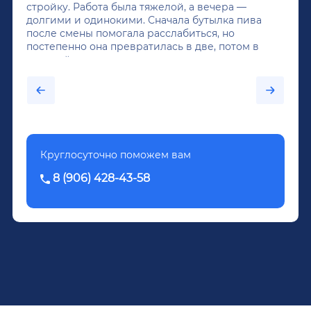
стройку. Работа была тяжелой, а вечера —
долгими и одинокими. Сначала бутылка пива
после смены помогала расслабиться, но
постепенно она превратилась в две, потом в
крепкий алкоголь, и вот он уже пил почти
каждый день...После дектоксикации организма
было назначено кодирование по методу
Довженко.
Круглосуточно поможем вам
8 (906) 428-43-58