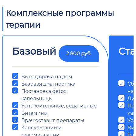
Комплексные программы
терапии
Базовый
Ст
2 800 руб.
Выезд врача на дом
Базовая диагностика
Сб
Постановка detox
на
капельницы
Ди
Успокоительные, седативные
Пос
Витамины
ка
Врач оставит препараты
Ус
Консультации и
Ви
рекомендации
Ге