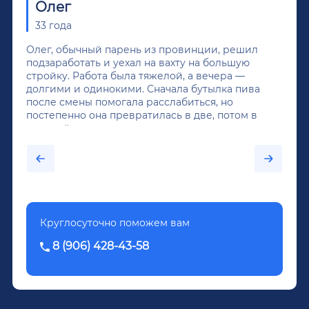
Олег
33 года
Олег, обычный парень из провинции, решил
подзаработать и уехал на вахту на большую
стройку. Работа была тяжелой, а вечера —
долгими и одинокими. Сначала бутылка пива
после смены помогала расслабиться, но
постепенно она превратилась в две, потом в
крепкий алкоголь, и вот он уже пил почти
каждый день...После дектоксикации организма
было назначено кодирование по методу
Довженко.
Круглосуточно поможем вам
8 (906) 428-43-58