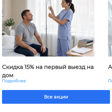
Скидка 15% на первый выезд на
А
дом
Подробнее
П
Все акции