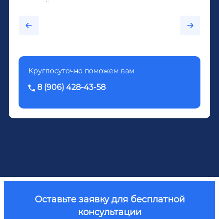
крепкий алкоголь, и вот он уже пил почти
каждый день...После дектоксикации организма
было назначено кодирование по методу
Довженко.
Круглосуточно поможем вам
8 (906) 428-43-58
Оставьте заявку для бесплатной
консультации