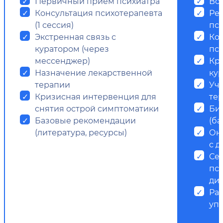
Первичный прием психиатра
Все
Консультация психотерапевта
Ре
(1 сессия)
пс
Экстренная связь с
Ко
куратором (через
пси
мессенджер)
Кр
Назначение лекарственной
ку
терапии
Уч
Кризисная интервенция для
те
снятия острой симптоматики
Би
Базовые рекомендации
(ба
(литература, ресурсы)
Он
с д
Се
пс
ди
Ра
уп