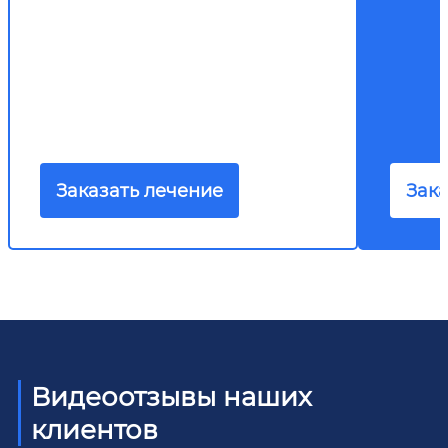
Заказать лечение
Зака
Видеоотзывы наших
клиентов