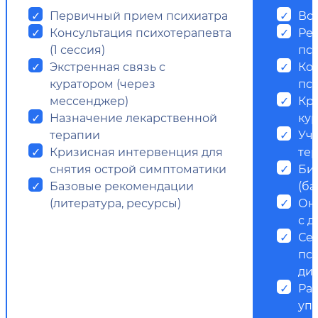
Первичный прием психиатра
Все
Консультация психотерапевта
Ре
(1 сессия)
пс
Экстренная связь с
Ко
куратором (через
пси
мессенджер)
Кр
Назначение лекарственной
ку
терапии
Уч
Кризисная интервенция для
те
снятия острой симптоматики
Би
Базовые рекомендации
(ба
(литература, ресурсы)
Он
с д
Се
пс
ди
Ра
уп