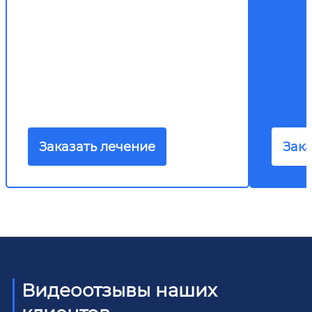
Заказать лечение
Зака
Видеоотзывы наших