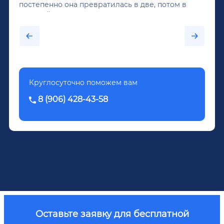
постепенно она превратилась в две, потом в
крепкий алкоголь, и вот он уже пил почти
каждый день...После дектоксикации организма
было назначено кодирование по методу
Довженко.
Круглосуточно поможем вам
8 (906) 428-43-58
Оставьте заявку для бесплатной