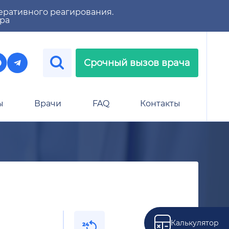
еративного реагирования.
тра
Срочный вызов врача
ы
Врачи
FAQ
Контакты
Калькулятор