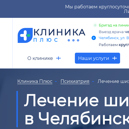
Мы работаем круглосуточ
Ли
Бригад на линии
КЛИНИКА
Выезд врача
че
Челябинск, ул. В
ПЛЮС
Работаем
круг
О клинике
Наши услуги
Клиника Плюс
Психиатрия
Лечение ши
Лечение ш
в Челябинс