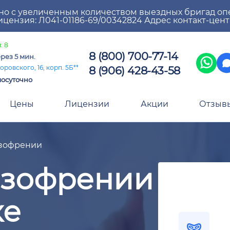
но с увеличенным количеством выездных бригад оп
цензия: Л041-01186-69/00342824 Адрес контакт-цен
: 8
8 (800) 700-77-14
рез 5 мин.
8 (906) 428-43-58
оровского, 16, корп. 5Б**
лосуточно
Цены
Лицензии
Акции
Отзыв
зофрении
изофрении
ке