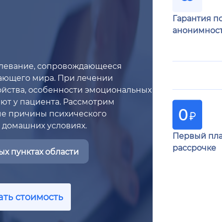
Гарантия п
анонимнос
олевание, сопровождающееся
ющего мира. При лечении
ойства, особенности эмоциональных
ают у пациента. Рассмотрим
е причины психического
в домашних условиях.
Первый пла
рассрочке
х пунктах области
ать стоимость