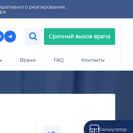
еративного реагирования.
тра
Срочный вызов врача
ы
Врачи
FAQ
Контакты
Калькулятор