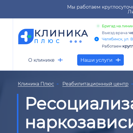
Мы работаем круглосуточ
Ли
Бригад на линии
КЛИНИКА
Выезд врача
че
Челябинск, ул. В
ПЛЮС
Работаем
круг
О клинике
Наши услуги
Клиника Плюс
Реабилитационный центр
Ресоциализ
наркозавис