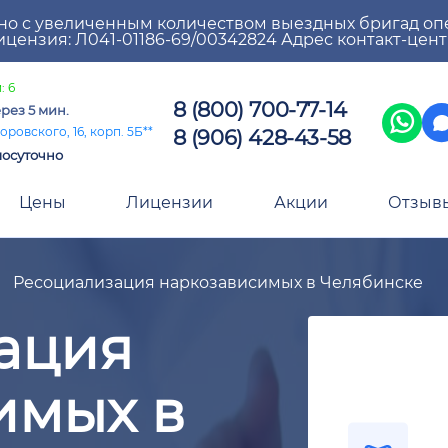
но с увеличенным количеством выездных бригад оп
цензия: Л041-01186-69/00342824 Адрес контакт-цен
: 6
8 (800) 700-77-14
рез 5 мин.
8 (906) 428-43-58
оровского, 16, корп. 5Б**
лосуточно
Цены
Лицензии
Акции
Отзыв
Ресоциализация наркозависимых в Челябинске
ация
имых в