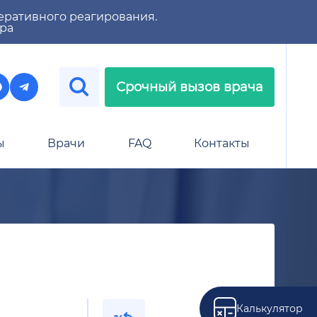
еративного реагирования.
тра
Срочный вызов врача
ы
Врачи
FAQ
Контакты
Калькулятор