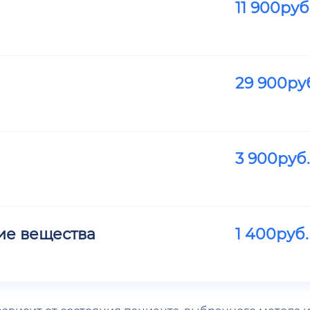
11 900
руб
29 900
ру
3 900
руб.
ие вещества
1 400
руб.