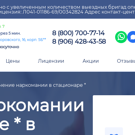
но с увеличенным количеством выездных бригад оп
цензия: Л041-01186-69/00342824 Адрес контакт-цен
: 7
8 (800) 700-77-14
рез 5 мин.
8 (906) 428-43-58
оровского, 16, корп. 5Б**
лосуточно
Цены
Лицензии
Акции
Отзыв
чение наркомании в стационаре *
ркомании
 * в