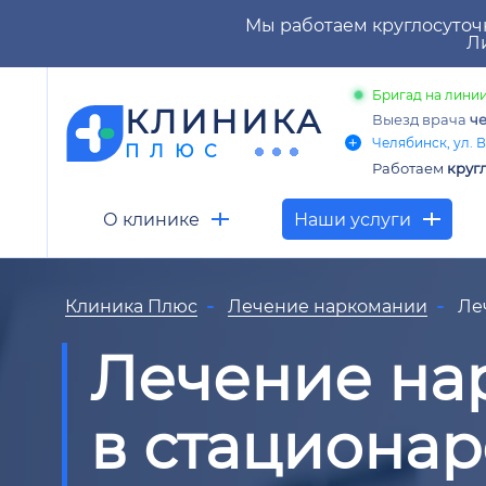
Мы работаем круглосуточ
Ли
Бригад на линии
КЛИНИКА
Выезд врача
че
Челябинск, ул. В
ПЛЮС
Работаем
круг
О клинике
Наши услуги
Клиника Плюс
Лечение наркомании
Ле
Лечение на
в стационаре