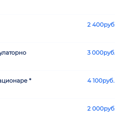
2 400
руб
улаторно
3 000
руб
ационаре *
4 100
руб.
2 000
руб