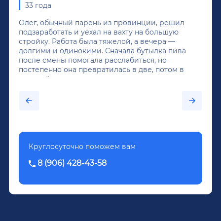
33 года
Олег, обычный парень из провинции, решил
подзаработать и уехал на вахту на большую
стройку. Работа была тяжелой, а вечера —
долгими и одинокими. Сначала бутылка пива
после смены помогала расслабиться, но
постепенно она превратилась в две, потом в
крепкий алкоголь, и вот он уже пил почти
каждый день...После дектоксикации организма
было назначено кодирование по методу
Довженко.
Круглосуточно поможем вам
8 (906) 428-43-58