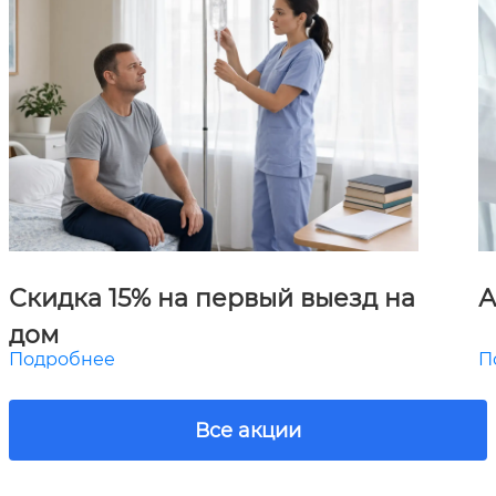
Скидка 15% на первый выезд на
А
дом
Подробнее
П
Все акции