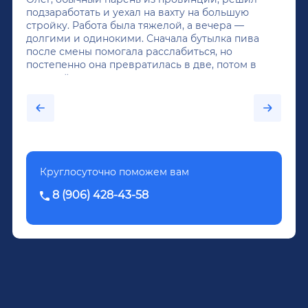
подзаработать и уехал на вахту на большую
стройку. Работа была тяжелой, а вечера —
долгими и одинокими. Сначала бутылка пива
после смены помогала расслабиться, но
постепенно она превратилась в две, потом в
крепкий алкоголь, и вот он уже пил почти
каждый день...После дектоксикации организма
было назначено кодирование по методу
Довженко.
Круглосуточно поможем вам
8 (906) 428-43-58