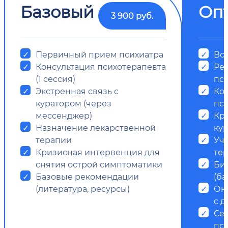
Базовый
Оп
3 900 руб.
Первичный прием психиатра
Все
Консультация психотерапевта
Ре
(1 сессия)
пс
Экстренная связь с
Ко
куратором (через
пси
мессенджер)
Кр
Назначение лекарственной
ку
терапии
Уч
Кризисная интервенция для
те
снятия острой симптоматики
Би
Базовые рекомендации
(ба
(литература, ресурсы)
Он
с д
Се
пс